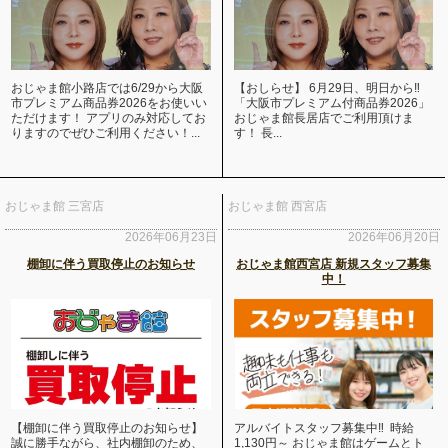
おじゃま館小路店では6/29から大阪
【おしらせ】 6月29日、明日から‼️
市プレミアム商品券2026をお使いい
「大阪市プレミアム付商品券2026」
ただけます！ アプリのみ対応してお
おじゃま館長居店でご利用頂けま
りますのでぜひご利用ください！...
す！ 長...
おじゃま館 三宮店
おじゃま館 西宮店
2026年06月23日
2026年06月20日
棚卸に伴う買取停止のお知らせ
おじゃま館西宮店 新規スタッフ募集
中！
【棚卸に伴う買取停止のお知らせ】
アルバイトスタッフ募集中‼ 時給
誠に勝手ながら、社内棚卸のため、
1,130円～ おじゃま館はゲームとト