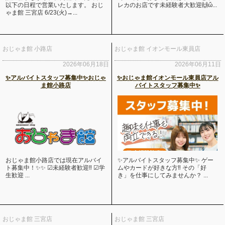
以下の日程で営業いたします。 おじ
レカのお店です未経験者大歓迎🙌ὤ...
ゃま館 三宮店 6/23(火)→...
おじゃま館 小路店
おじゃま館 イオンモール東員店
2026年06月18日
2026年06月11日
✨アルバイトスタッフ募集中✨おじゃ
✨おじゃま館イオンモール東員店アル
ま館小路店
バイトスタッフ募集中✨
おじゃま館小路店では現在アルバイ
✨アルバイトスタッフ募集中✨ ゲー
ト募集中！✨✨ ☑未経験者歓迎‼ ☑学
ムやカードが好きな方‼️ その「好
生歓迎 ...
き」を仕事にしてみませんか？ ...
おじゃま館 三宮店
おじゃま館 三宮店