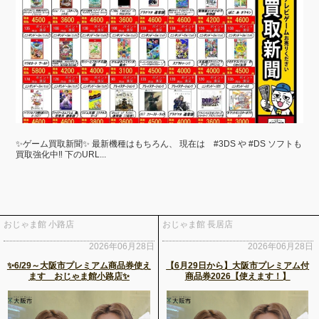
✨ゲーム買取新聞✨ 最新機種はもちろん、 現在は #3DS や #DS ソフトも
買取強化中‼ 下のURL...
おじゃま館 小路店
おじゃま館 長居店
2026年06月28日
2026年06月28日
✨6/29～大阪市プレミアム商品券使え
【6月29日から】大阪市プレミアム付
ます おじゃま館小路店✨
商品券2026【使えます！】