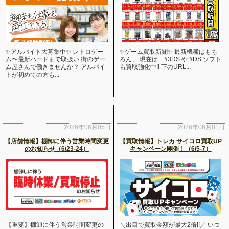
✨アルバイト大募集中✨ レトロゲー
✨ゲーム買取新聞✨ 最新機種はもち
ム〜最新ハードまで取扱い 街のゲー
ろん、 現在は #3DS や #DS ソフト
ム屋さんで働きませんか？ アルバイ
も買取強化中‼ 下のURL...
トが初めての方も...
2026年06月05日
2026年06月01日
【店舗情報】棚卸に伴う営業時間変更
【買取情報】トレカ サイコロ買取UP
のお知らせ（6/23-24）
キャンペーン開催！（6/5-7）
【重要】棚卸に伴う営業時間変更の
＼出目で買取金額が最大2倍!!／ いつ