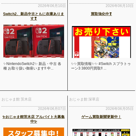
2026年06月10日
2026年06月10日
Switch2、新品中古ともに在庫ありま
買取強化中❣
す❣
✨NintendoSwitch2✨ 新品・中古 各
✨✨買取情報✨✨ #Switch スプラトゥ
種 お取り扱い御座います‼️ 中...
ーン3 3800円買取‼ ...
おじゃま館 茨木店
おじゃま館 深草店
2026年06月07日
2026年06月05日
✨おじゃま館茨木店 アルバイト大募集
ゲーム買取新聞更新中！
中✨