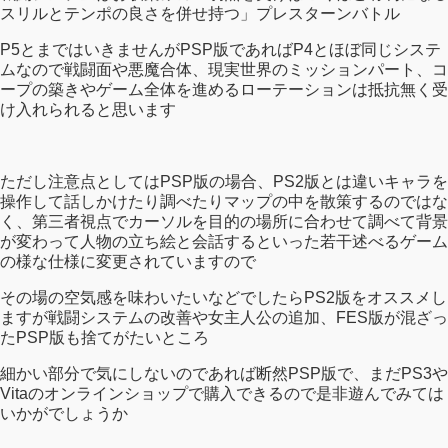
スリルとテンポの良さを併せ持つ」プレスターンバトル
P5とまではいきませんがPSP版であればP4とほぼ同じシステ
ムなので戦闘面や悪魔合体、現実世界のミッションパート、コ
ープの築きやゲーム全体を進めるローテーションは抵抗無く受
け入れられると思います
ただし注意点としてはPSP版の場合、PS2版とは違いキャラを
操作して話しかけたり調べたりマップの中を散策するのではな
く、第三者視点でカーソルを目的の場所に合わせて調べて背景
が変わって人物の立ち絵と会話するといった若干述べるゲーム
の様な仕様に変更されていますので
その場の空気感を味わいたいなどでしたらPS2版をオススメし
ますが戦闘システムの改善や女主人公の追加、FES版が混ざっ
たPSP版も捨てがたいところ
細かい部分で気にしないのであれば断然PSP版で、まだPS3や
Vitaのオンラインショップで購入できるので是非遊んでみては
いかがでしょうか